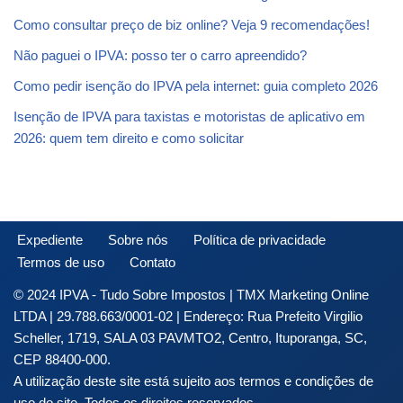
Como consultar preço de biz online? Veja 9 recomendações!
Não paguei o IPVA: posso ter o carro apreendido?
Como pedir isenção do IPVA pela internet: guia completo 2026
Isenção de IPVA para taxistas e motoristas de aplicativo em
2026: quem tem direito e como solicitar
Expediente
Sobre nós
Política de privacidade
Termos de uso
Contato
© 2024 IPVA - Tudo Sobre Impostos | TMX Marketing Online
LTDA | 29.788.663/0001-02 | Endereço: Rua Prefeito Virgilio
Scheller, 1719, SALA 03 PAVMTO2, Centro, Ituporanga, SC,
CEP 88400-000.
A utilização deste site está sujeito aos termos e condições de
uso do site. Todos os direitos reservados.