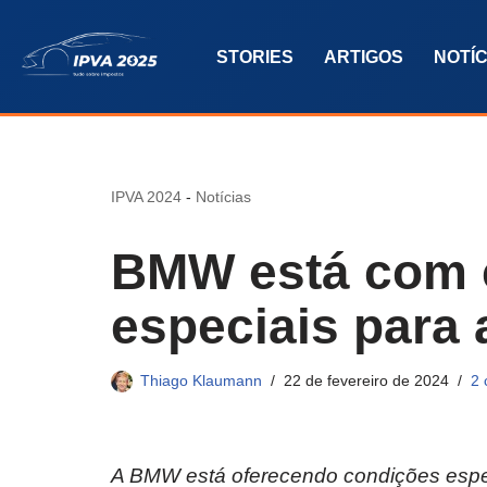
STORIES
ARTIGOS
NOTÍC
Pular
para
o
conteúdo
IPVA 2024
-
Notícias
BMW está com 
especiais para 
Thiago Klaumann
22 de fevereiro de 2024
2 
A BMW está oferecendo condições espec