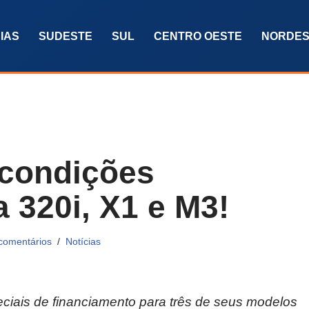
IAS
SUDESTE
SUL
CENTRO OESTE
NORDES
condições
a 320i, X1 e M3!
comentários
Notícias
iais de financiamento para três de seus modelos