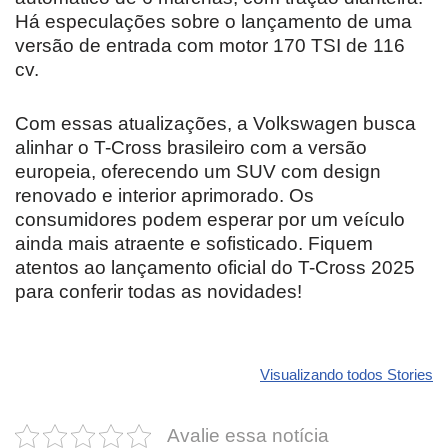
Há especulações sobre o lançamento de uma
versão de entrada com motor 170 TSI de 116
cv.
Com essas atualizações, a Volkswagen busca
alinhar o T-Cross brasileiro com a versão
europeia, oferecendo um SUV com design
renovado e interior aprimorado. Os
consumidores podem esperar por um veículo
ainda mais atraente e sofisticado. Fiquem
atentos ao lançamento oficial do T-Cross 2025
para conferir todas as novidades!
Revolucione
O futuro da
Carros de l
seu carro com
Dodge pode ter
que
Visualizando todos Stories
estas cores
um esportivo
desvaloriz
incríveis para
barato e cheio
mais do qu
Avalie essa notícia
2025!
de emoção
você imagi