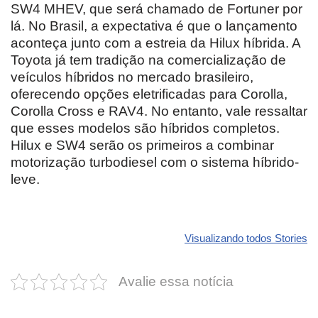
SW4 MHEV, que será chamado de Fortuner por
lá. No Brasil, a expectativa é que o lançamento
aconteça junto com a estreia da Hilux híbrida. A
Toyota já tem tradição na comercialização de
veículos híbridos no mercado brasileiro,
oferecendo opções eletrificadas para Corolla,
Corolla Cross e RAV4. No entanto, vale ressaltar
que esses modelos são híbridos completos.
Hilux e SW4 serão os primeiros a combinar
motorização turbodiesel com o sistema híbrido-
leve.
Revolucione
O futuro da
Carros de l
seu carro com
Dodge pode ter
que
Visualizando todos Stories
estas cores
um esportivo
desvaloriz
incríveis para
barato e cheio
mais do qu
Avalie essa notícia
2025!
de emoção
você imagi