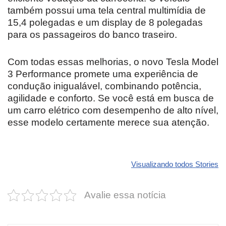
também possui uma tela central multimídia de
15,4 polegadas e um display de 8 polegadas
para os passageiros do banco traseiro.
Com todas essas melhorias, o novo Tesla Model
3 Performance promete uma experiência de
condução inigualável, combinando potência,
agilidade e conforto. Se você está em busca de
um carro elétrico com desempenho de alto nível,
esse modelo certamente merece sua atenção.
Revolucione
O futuro da
Carros de l
seu carro com
Dodge pode ter
que
Visualizando todos Stories
estas cores
um esportivo
desvaloriz
incríveis para
barato e cheio
mais do qu
Avalie essa notícia
2025!
de emoção
você imagi