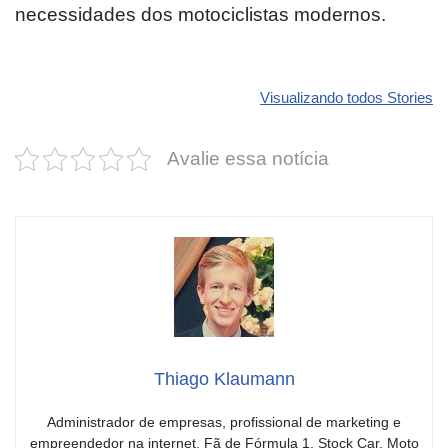
necessidades dos motociclistas modernos.
Revolucione
O futuro da
Carros de l
seu carro com
Dodge pode ter
que
Visualizando todos Stories
estas cores
um esportivo
desvaloriz
incríveis para
barato e cheio
mais do qu
Avalie essa notícia
2025!
de emoção
você imagi
Thiago Klaumann
Administrador de empresas, profissional de marketing e
empreendedor na internet. Fã de Fórmula 1, Stock Car, Moto