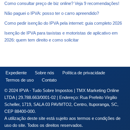
Como consultar preço de biz online? Veja 9 recomendações!
Não paguei o IPVA: posso ter o carro apreendido?
Como pedir isenção do IPVA pela internet: guia completo 2026
Isenção de IPVA para taxistas e motoristas de aplicativo em
2026: quem tem direito e como solicitar
Expediente
Sobre nós
Política de privacidade
Termos de uso
Contato
© 2024 IPVA - Tudo Sobre Impostos | TMX Marketing Online
LTDA | 29.788.663/0001-02 | Endereço: Rua Prefeito Virgilio
Scheller, 1719, SALA 03 PAVMTO2, Centro, Ituporanga, SC,
CEP 88400-000.
A utilização deste site está sujeito aos termos e condições de
uso do site. Todos os direitos reservados.