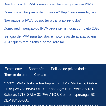
Dívida ativa de IPVA: como consultar e negociar em 2026
Como consultar preço de biz online? Veja 9 recomendações!
Não paguei o IPVA: posso ter o carro apreendido?
Como pedir isenção do IPVA pela internet: guia completo 2026
Isenção de IPVA para taxistas e motoristas de aplicativo em
2026: quem tem direito e como solicitar
Expediente
Sobre nós
Política de privacidade
Termos de uso
Contato
© 2024 IPVA - Tudo Sobre Impostos | TMX Marketing Online
LTDA | 29.788.663/0001-02 | Endereço: Rua Prefeito Virgilio
Scheller, 1719, SALA 03 PAVMTO2, Centro, Ituporanga, SC,
CEP 88400-000.
A utilização deste site está sujeito aos termos e condições de