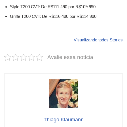
Style T200 CVT: De R$111.490 por R$109.990
Griffe T200 CVT: De R$116.490 por R$114.990
Revolucione
O futuro da
Carros de l
seu carro com
Dodge pode ter
que
Visualizando todos Stories
estas cores
um esportivo
desvaloriz
incríveis para
barato e cheio
mais do qu
Avalie essa notícia
2025!
de emoção
você imagi
Thiago Klaumann