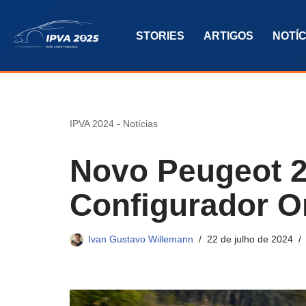
STORIES
ARTIGOS
NOTÍC
Pular
para
o
conteúdo
IPVA 2024
-
Notícias
Novo Peugeot 2
Configurador O
Ivan Gustavo Willemann
22 de julho de 2024