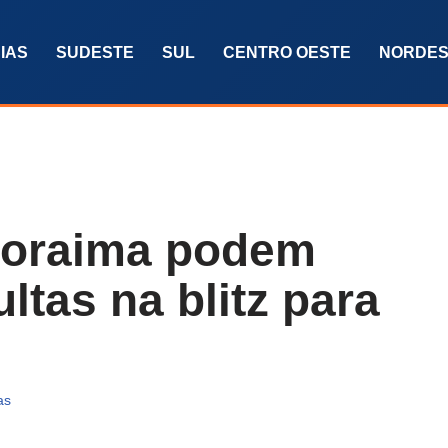
IAS
SUDESTE
SUL
CENTRO OESTE
NORDES
Roraima podem
ltas na blitz para
as