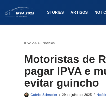
STORIES
ARTIGOS
NOTÍC
Pular
para
o
conteúdo
IPVA 2024
-
Notícias
Motoristas de 
pagar IPVA e mu
evitar guincho
Gabriel Schmoller
29 de julho de 2025
Notíci