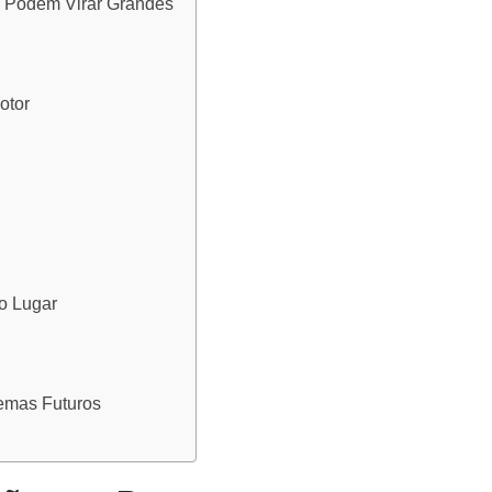
e Podem Virar Grandes
otor
o Lugar
emas Futuros