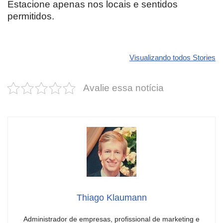
Estacione apenas nos locais e sentidos
permitidos.
Revolucione
O futuro da
Carros de l
seu carro com
Dodge pode ter
que
Visualizando todos Stories
estas cores
um esportivo
desvaloriz
incríveis para
barato e cheio
mais do qu
Avalie essa notícia
2025!
de emoção
você imagi
Thiago Klaumann
Administrador de empresas, profissional de marketing e