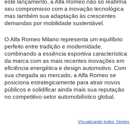
este lançamento, a Alfa Romeo não só reafirma
seu compromisso com a inovação tecnológica
mas também sua adaptação às crescentes
demandas por mobilidade sustentável.
O Alfa Romeo Milano representa um equilíbrio
perfeito entre tradição e modernidade,
combinando a essência esportiva característica
da marca com as mais recentes inovações em
eficiência energética e design automotivo. Com
sua chegada ao mercado, a Alfa Romeo se
posiciona estrategicamente para atrair novos
públicos e solidificar ainda mais sua reputação
no competitivo setor automobilístico global.
Revolucione
O futuro da
Carros de l
seu carro com
Dodge pode ter
que
Visualizando todos Stories
estas cores
um esportivo
desvaloriz