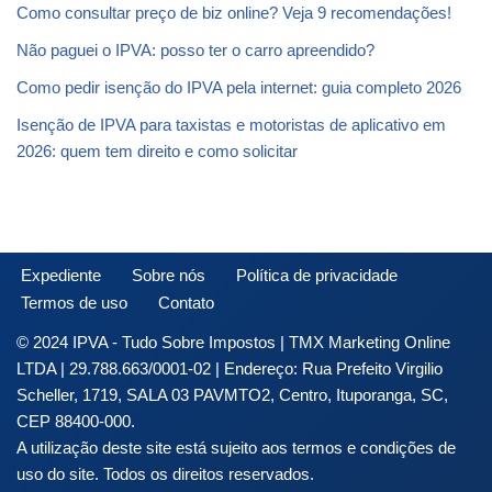
Como consultar preço de biz online? Veja 9 recomendações!
Não paguei o IPVA: posso ter o carro apreendido?
Como pedir isenção do IPVA pela internet: guia completo 2026
Isenção de IPVA para taxistas e motoristas de aplicativo em
2026: quem tem direito e como solicitar
Expediente
Sobre nós
Política de privacidade
Termos de uso
Contato
© 2024 IPVA - Tudo Sobre Impostos | TMX Marketing Online
LTDA | 29.788.663/0001-02 | Endereço: Rua Prefeito Virgilio
Scheller, 1719, SALA 03 PAVMTO2, Centro, Ituporanga, SC,
CEP 88400-000.
A utilização deste site está sujeito aos termos e condições de
uso do site. Todos os direitos reservados.