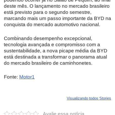
deste mês. O lançamento no mercado brasileiro
está previsto para o segundo semestre,
marcando mais um passo importante da BYD na
conquista do mercado automotivo nacional.
Combinando desempenho excepcional,
tecnologia avançada e compromisso com a
sustentabilidade, a nova picape média da BYD
está destinada a transformar o panorama atual
do mercado brasileiro de caminhonetes.
Fonte:
Motor1
Revolucione
O futuro da
Carros de l
seu carro com
Dodge pode ter
que
Visualizando todos Stories
estas cores
um esportivo
desvaloriz
incríveis para
barato e cheio
mais do qu
Avalie essa notícia
2025!
de emoção
você imagi