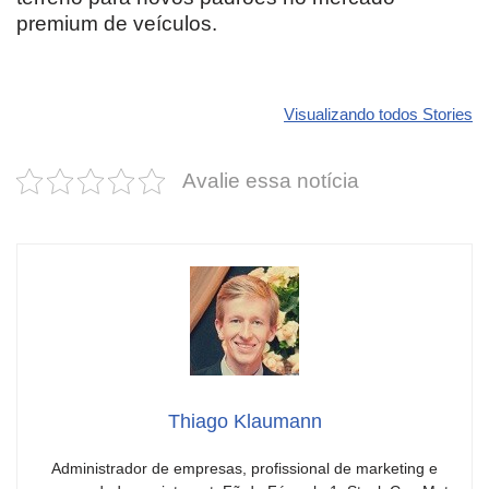
premium de veículos.
Revolucione
O futuro da
Carros de l
seu carro com
Dodge pode ter
que
Visualizando todos Stories
estas cores
um esportivo
desvaloriz
incríveis para
barato e cheio
mais do qu
Avalie essa notícia
2025!
de emoção
você imagi
Thiago Klaumann
Administrador de empresas, profissional de marketing e