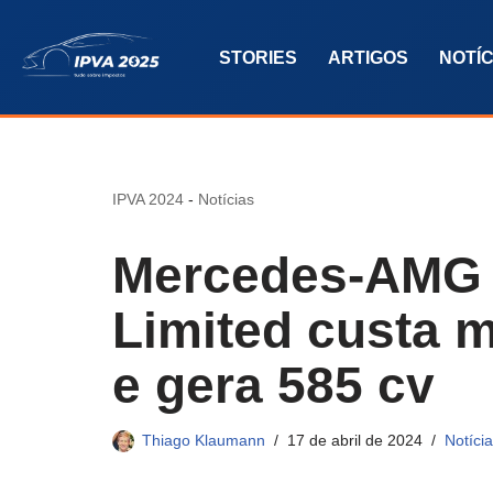
STORIES
ARTIGOS
NOTÍC
Pular
para
o
conteúdo
IPVA 2024
-
Notícias
Mercedes-AMG 
Limited custa m
e gera 585 cv
Thiago Klaumann
17 de abril de 2024
Notíci