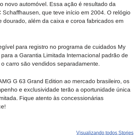
 no novo automóvel. Essa ação é resultado da
Schaffhausen, que teve início em 2004. O relógio
 e dourado, além da caixa e coroa fabricados em
elegível para registro no programa de cuidados My
para a Garantia Limitada Internacional padrão de
 e o carro são vendidos separadamente.
G G 63 Grand Edition ao mercado brasileiro, os
penho e exclusividade terão a oportunidade única
mitada. Fique atento às concessionárias
ce!
Carros de luxo
SUVs mais
Motos de
que
roubados que
marcas
Visualizando todos Stories