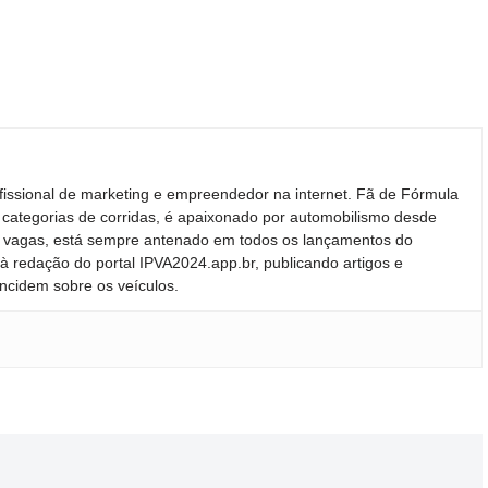
desvalorizam
preocupam
indianas e
mais do que
motoristas no
chinesas
você imagina
Brasil
podem ren
o mercado
fissional de marketing e empreendedor na internet. Fã de Fórmula
 categorias de corridas, é apaixonado por automobilismo desde
ras vagas, está sempre antenado em todos os lançamentos do
 redação do portal IPVA2024.app.br, publicando artigos e
incidem sobre os veículos.