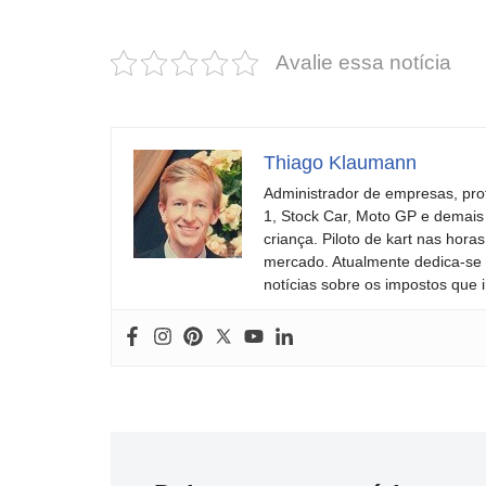
estas cores
um esportivo
incríveis para
barato e cheio
Avalie essa notícia
2025!
de emoção
Thiago Klaumann
Administrador de empresas, pro
1, Stock Car, Moto GP e demais
criança. Piloto de kart nas ho
mercado. Atualmente dedica-se à
notícias sobre os impostos que 