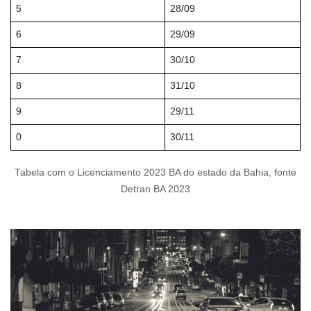
5
28/09
6
29/09
7
30/10
8
31/10
9
29/11
0
30/11
Tabela com o Licenciamento 2023 BA do estado da Bahia, fonte
Detran BA 2023