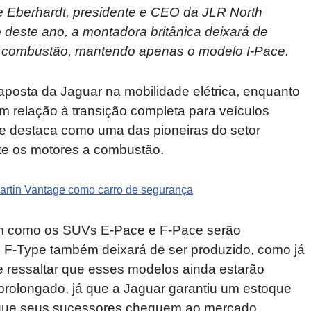
oe Eberhardt, presidente e CEO da JLR North
o deste ano, a montadora britânica deixará de
 a combustão, mantendo apenas o modelo I-Pace.
osta da Jaguar na mobilidade elétrica, enquanto
m relação à transição completa para veículos
se destaca como uma das pioneiras do setor
e os motores a combustão.
artin Vantage como carro de segurança
bem como os SUVs E-Pace e F-Pace serão
o F-Type também deixará de ser produzido, como já
 ressaltar que esses modelos ainda estarão
prolongado, já que a Jaguar garantiu um estoque
é que seus sucessores cheguem ao mercado.