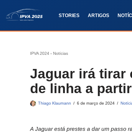
STORIES
ARTIGOS
NOTÍC
Pular
para
o
conteúdo
IPVA 2024
-
Notícias
Jaguar irá tira
de linha a parti
Thiago Klaumann
6 de março de 2024
Notíci
A Jaguar está prestes a dar um passo ra