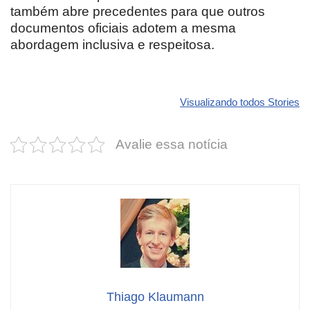
também abre precedentes para que outros
documentos oficiais adotem a mesma
abordagem inclusiva e respeitosa.
Revolucione
O futuro da
Carros de l
seu carro com
Dodge pode ter
que
Visualizando todos Stories
estas cores
um esportivo
desvaloriz
incríveis para
barato e cheio
mais do qu
Avalie essa notícia
2025!
de emoção
você imagi
Thiago Klaumann