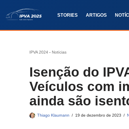
STORIES
ARTIGOS
NOTÍC
Pular
para
o
conteúdo
IPVA 2024
-
Notícias
Isenção do IPV
Veículos com i
ainda são isent
Thiago Klaumann
19 de dezembro de 2023
N