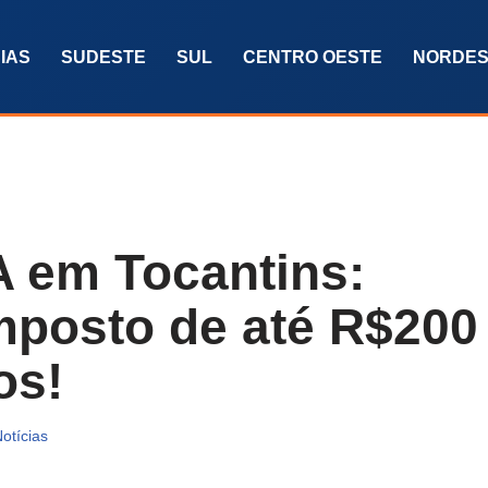
IAS
SUDESTE
SUL
CENTRO OESTE
NORDES
A em Tocantins:
mposto de até R$200
os!
otícias