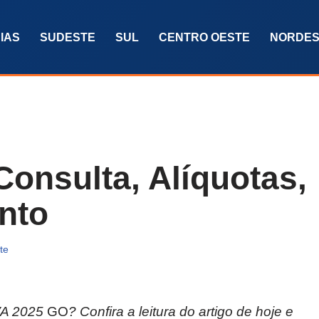
IAS
SUDESTE
SUL
CENTRO OESTE
NORDES
onsulta, Alíquotas,
nto
te
VA 2025
GO
? Confira a leitura do artigo de hoje
e