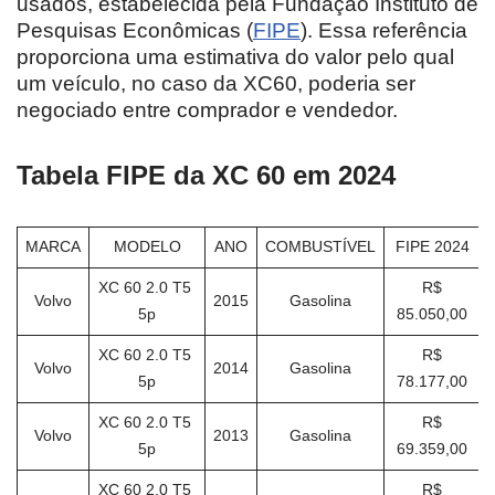
usados, estabelecida pela Fundação Instituto de
Pesquisas Econômicas (
FIPE
). Essa referência
proporciona uma estimativa do valor pelo qual
um veículo, no caso da XC60, poderia ser
negociado entre comprador e vendedor.
Tabela FIPE da XC 60 em 2024
MARCA
MODELO
ANO
COMBUSTÍVEL
FIPE 2024
XC 60 2.0 T5
R$
Volvo
2015
Gasolina
5p
85.050,00
XC 60 2.0 T5
R$
Volvo
2014
Gasolina
5p
78.177,00
XC 60 2.0 T5
R$
Volvo
2013
Gasolina
5p
69.359,00
XC 60 2.0 T5
R$