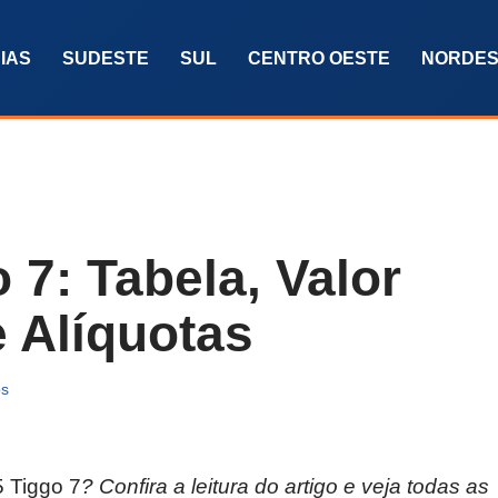
IAS
SUDESTE
SUL
CENTRO OESTE
NORDES
 7: Tabela, Valor
e Alíquotas
os
 Tiggo 7
? Confira a leitura do artigo e veja todas as