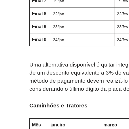
Final 7
19/jan.
19/fev
Final 8
22/jan.
22/fev
Final 9
23/jan.
23/fev
Final 0
24/jan.
24/fev
Uma alternativa disponível é quitar int
de um desconto equivalente a 3% do val
método de pagamento devem realizá-lo a
considerando o último dígito da placa do
Caminhões e Tratores
Mês
janeiro
março