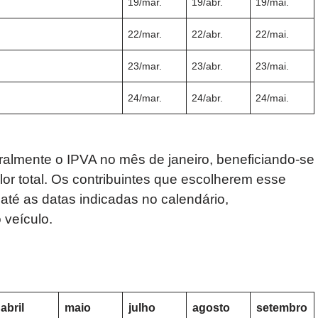
.
19/mar.
19/abr.
19/mai.
.
22/mar.
22/abr.
22/mai.
.
23/mar.
23/abr.
23/mai.
.
24/mar.
24/abr.
24/mai.
egralmente o IPVA no mês de janeiro, beneficiando-se
or total. Os contribuintes que escolherem esse
té as datas indicadas no calendário,
 veículo.
abril
maio
julho
agosto
setembro