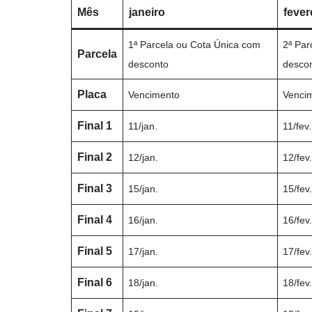
Mês
janeiro
fever
1ª Parcela ou Cota Única com
2ª Par
Parcela
desconto
desco
Placa
Vencimento
Venci
Final 1
11/jan.
11/fev.
Final 2
12/jan.
12/fev
Final 3
15/jan.
15/fev
Final 4
16/jan.
16/fev
Final 5
17/jan.
17/fev
Final 6
18/jan.
18/fev