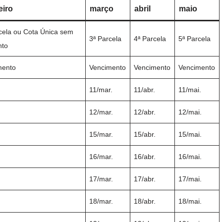
eiro
março
abril
maio
cela ou Cota Única sem
3ª Parcela
4ª Parcela
5ª Parcela
nto
mento
Vencimento
Vencimento
Vencimento
11/mar.
11/abr.
11/mai.
.
12/mar.
12/abr.
12/mai.
.
15/mar.
15/abr.
15/mai.
.
16/mar.
16/abr.
16/mai.
.
17/mar.
17/abr.
17/mai.
.
18/mar.
18/abr.
18/mai.