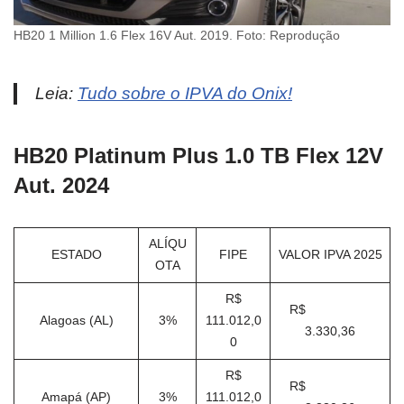
HB20 1 Million 1.6 Flex 16V Aut. 2019. Foto: Reprodução
Leia:
Tudo sobre o IPVA do Onix!
HB20 Platinum Plus 1.0 TB Flex 12V
Aut. 2024
ALÍQU
ESTADO
FIPE
VALOR IPVA 2025
OTA
R$
R$
Alagoas (AL)
3%
111.012,0
3.330,36
0
R$
R$
Amapá (AP)
3%
111.012,0