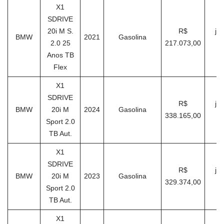
X1
SDRIVE
20i M S.
R$
ja
BMW
2021
Gasolina
2.0 25
217.073,00
Anos TB
Flex
X1
SDRIVE
R$
ja
BMW
20i M
2024
Gasolina
338.165,00
Sport 2.0
TB Aut.
X1
SDRIVE
R$
ja
BMW
20i M
2023
Gasolina
329.374,00
Sport 2.0
TB Aut.
X1