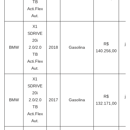
TB
Acti.Flex
Aut.
X1
SDRIVE
20i
R$
ja
BMW
2.0/2.0
2018
Gasolina
140.256,00
TB
Acti.Flex
Aut.
X1
SDRIVE
20i
R$
ja
BMW
2.0/2.0
2017
Gasolina
132.171,00
TB
Acti.Flex
Aut.