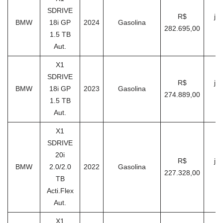
SDRIVE
R$
ja
BMW
18i GP
2024
Gasolina
282.695,00
1.5 TB
Aut.
X1
SDRIVE
R$
ja
BMW
18i GP
2023
Gasolina
274.889,00
1.5 TB
Aut.
X1
SDRIVE
20i
R$
ja
BMW
2.0/2.0
2022
Gasolina
227.328,00
TB
Acti.Flex
Aut.
X1