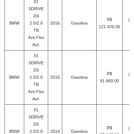
X1
SDRIVE
20i
R$
ja
BMW
2.0/2.0
2016
Gasolina
121.420,00
TB
Acti.Flex
Aut.
X1
SDRIVE
20i
R$
ja
BMW
2.0/2.0
2015
Gasolina
91.660,00
TB
Acti.Flex
Aut.
X1
SDRIVE
20i
R$
ja
BMW
2.0/2.0
2014
Gasolina