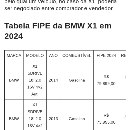
pelo qual um veículo, no caso da X1, poderia
ser negociado entre comprador e vendedor.
Tabela FIPE da BMW X1 em
2024
MARCA
MODELO
ANO
COMBUSTÍVEL
FIPE 2024
REF
X1
SDRIVE
R$
ja
BMW
18i 2.0
2014
Gasolina
79.899,00
16V 4×2
Aut.
X1
SDRIVE
R$
ja
BMW
18i 2.0
2013
Gasolina
73.955,00
16V 4×2