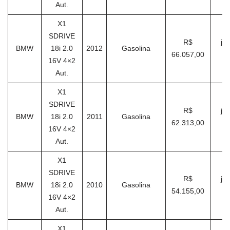
Aut.
X1
SDRIVE
R$
ja
BMW
18i 2.0
2012
Gasolina
66.057,00
16V 4×2
Aut.
X1
SDRIVE
R$
ja
BMW
18i 2.0
2011
Gasolina
62.313,00
16V 4×2
Aut.
X1
SDRIVE
R$
ja
BMW
18i 2.0
2010
Gasolina
54.155,00
16V 4×2
Aut.
X1