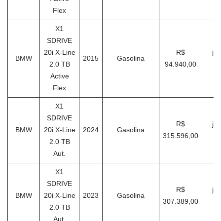
Flex
X1
SDRIVE
20i X-Line
R$
ja
BMW
2015
Gasolina
2.0 TB
94.940,00
Active
Flex
X1
SDRIVE
R$
ja
BMW
20i X-Line
2024
Gasolina
315.596,00
2.0 TB
Aut.
X1
SDRIVE
R$
ja
BMW
20i X-Line
2023
Gasolina
307.389,00
2.0 TB
Aut.