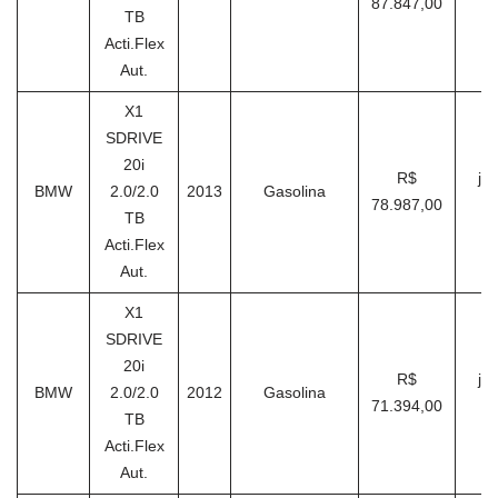
87.847,00
TB
Acti.Flex
Aut.
X1
SDRIVE
20i
R$
ja
BMW
2.0/2.0
2013
Gasolina
78.987,00
TB
Acti.Flex
Aut.
X1
SDRIVE
20i
R$
ja
BMW
2.0/2.0
2012
Gasolina
71.394,00
TB
Acti.Flex
Aut.