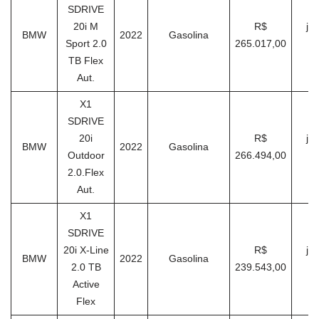
SDRIVE
20i M
R$
ja
BMW
2022
Gasolina
Sport 2.0
265.017,00
TB Flex
Aut.
X1
SDRIVE
20i
R$
ja
BMW
2022
Gasolina
Outdoor
266.494,00
2.0.Flex
Aut.
X1
SDRIVE
20i X-Line
R$
ja
BMW
2022
Gasolina
2.0 TB
239.543,00
Active
Flex