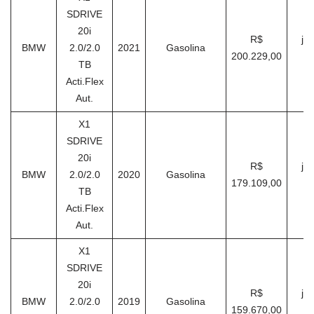
SDRIVE
20i
R$
ja
BMW
2.0/2.0
2021
Gasolina
200.229,00
TB
Acti.Flex
Aut.
X1
SDRIVE
20i
R$
ja
BMW
2.0/2.0
2020
Gasolina
179.109,00
TB
Acti.Flex
Aut.
X1
SDRIVE
20i
R$
ja
BMW
2.0/2.0
2019
Gasolina
159.670,00