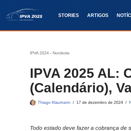
STORIES
ARTIGOS
NOTÍC
Pular
para
o
conteúdo
IPVA 2024
-
Nordeste
IPVA 2025 AL: C
(Calendário), V
Thiago Klaumann
17 de dezembro de 2024
Todo estado deve fazer a cobrança de s