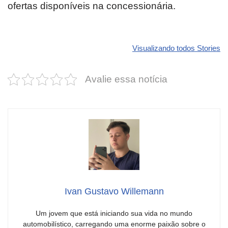
ofertas disponíveis na concessionária.
Revolucione
O futuro da
Carros de l
seu carro com
Dodge pode ter
que
Visualizando todos Stories
estas cores
um esportivo
desvaloriz
incríveis para
barato e cheio
mais do qu
Avalie essa notícia
2025!
de emoção
você imagi
Ivan Gustavo Willemann
Um jovem que está iniciando sua vida no mundo
automobilístico, carregando uma enorme paixão sobre o