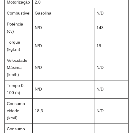
Motorização
2.0
Combustível
Gasolina
N/D
Potência
N/D
143
(cv)
Torque
N/D
19
(kgf.m)
Velocidade
Máxima
N/D
N/D
(km/h)
Tempo 0-
N/D
N/D
100 (s)
Consumo
cidade
18,3
N/D
(km/l)
Consumo