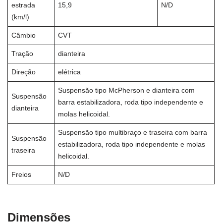
estrada
15,9
N/D
(km/l)
Câmbio
CVT
Tração
dianteira
Direção
elétrica
Suspensão tipo McPherson e dianteira com
Suspensão
barra estabilizadora, roda tipo independente e
dianteira
molas helicoidal.
Suspensão tipo multibraço e traseira com barra
Suspensão
estabilizadora, roda tipo independente e molas
traseira
helicoidal.
Freios
N/D
Dimensões