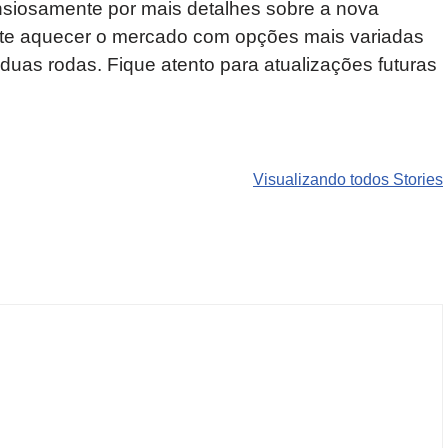
nsiosamente por mais detalhes sobre a nova
te aquecer o mercado com opções mais variadas
duas rodas. Fique atento para atualizações futuras
Carros de luxo
SUVs mais
Motos de
que
roubados que
marcas
Visualizando todos Stories
desvalorizam
preocupam
indianas e
mais do que
motoristas no
chinesas
você imagina
Brasil
podem ren
o mercado