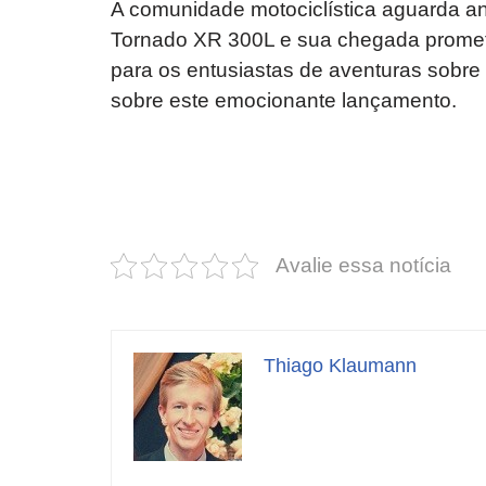
A comunidade motociclística aguarda a
Tornado XR 300L e sua chegada prome
para os entusiastas de aventuras sobre 
sobre este emocionante lançamento.
Revolucione
O futuro da
seu carro com
Dodge pode ter
estas cores
um esportivo
incríveis para
barato e cheio
Avalie essa notícia
2025!
de emoção
Thiago Klaumann