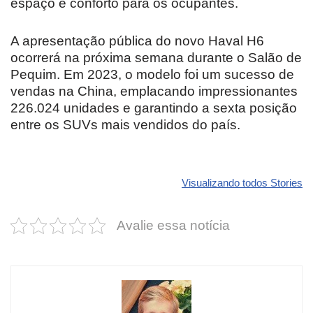
espaço e conforto para os ocupantes.
A apresentação pública do novo Haval H6
ocorrerá na próxima semana durante o Salão de
Pequim. Em 2023, o modelo foi um sucesso de
vendas na China, emplacando impressionantes
226.024 unidades e garantindo a sexta posição
entre os SUVs mais vendidos do país.
Revolucione
O futuro da
Carros de l
seu carro com
Dodge pode ter
que
Visualizando todos Stories
estas cores
um esportivo
desvaloriz
incríveis para
barato e cheio
mais do qu
Avalie essa notícia
2025!
de emoção
você imagi