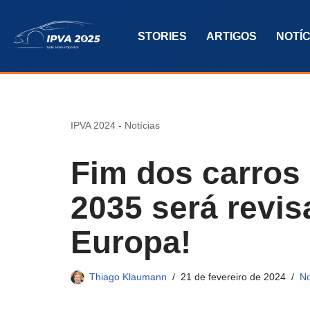
STORIES
ARTIGOS
NOTÍC
Pular
para
o
conteúdo
IPVA 2024
-
Notícias
Fim dos carros
2035 será revi
Europa!
Thiago Klaumann
21 de fevereiro de 2024
No