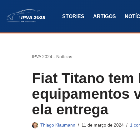
STORIES
ARTIGOS
NOTÍC
Pular
para
o
conteúdo
IPVA 2024
-
Notícias
Fiat Titano tem 
equipamentos v
ela entrega
Thiago Klaumann
11 de março de 2024
1 co