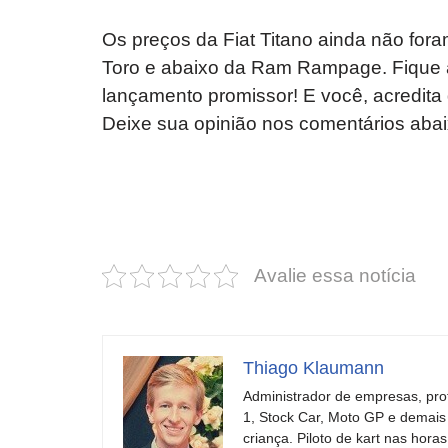
Os preços da Fiat Titano ainda não fora
Toro e abaixo da Ram Rampage. Fique a
lançamento promissor! E você, acredita
Deixe sua opinião nos comentários abai
Revolucione
O futuro da
seu carro com
Dodge pode ter
estas cores
um esportivo
incríveis para
barato e cheio
Avalie essa notícia
2025!
de emoção
Thiago Klaumann
Administrador de empresas, pro
1, Stock Car, Moto GP e demais
criança. Piloto de kart nas ho