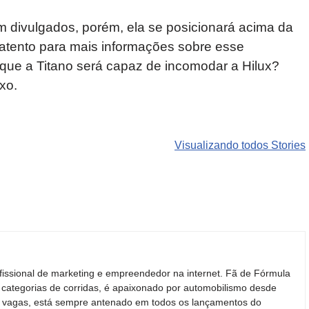
m divulgados, porém, ela se posicionará acima da
tento para mais informações sobre esse
 que a Titano será capaz de incomodar a Hilux?
xo.
Carros de luxo
SUVs mais
Motos de
que
roubados que
marcas
Visualizando todos Stories
desvalorizam
preocupam
indianas e
mais do que
motoristas no
chinesas
você imagina
Brasil
podem ren
o mercado
fissional de marketing e empreendedor na internet. Fã de Fórmula
 categorias de corridas, é apaixonado por automobilismo desde
ras vagas, está sempre antenado em todos os lançamentos do