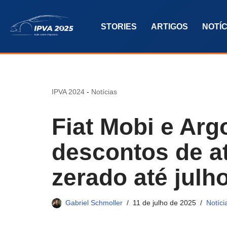
STORIES
ARTIGOS
NOTÍC
Pular
para
o
conteúdo
IPVA 2024
-
Notícias
Fiat Mobi e Ar
descontos de at
zerado até julh
Gabriel Schmoller
11 de julho de 2025
Notíci