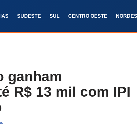
IAS
SUDESTE
SUL
CENTRO OESTE
NORDES
go ganham
é R$ 13 mil com IPI
o
as