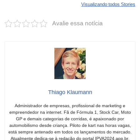
seu carro com
Dodge pode ter
que
Visualizando todos Stories
estas cores
um esportivo
desvaloriz
incríveis para
barato e cheio
mais do qu
Avalie essa notícia
2025!
de emoção
você imagi
Thiago Klaumann
Administrador de empresas, profissional de marketing e
empreendedor na internet. Fã de Fórmula 1, Stock Car, Moto
GP e demais categorias de corridas, é apaixonado por
automobilismo desde criança. Piloto de kart nas horas vagas,
está sempre antenado em todos os lançamentos do mercado.
Atualmente dedica-se à redação do portal IPVA2024.app.br,