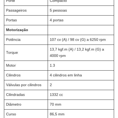
Porte
Compacto
Passageiros
5 pessoas
Portas
4 portas
Motorização
Potência
107 cv (A) / 98 cv (G) a 6250 rpm
13,7 kgf.m (A) / 13,2 kgf.m (G) a
Torque
4000 rpm
Motor
1.3
Cilindros
4 cilindros em linha
Válvulas por cilindros
2
Cilindradas
1332 cc
Diâmetro
70 mm
Curso
86,5 mm