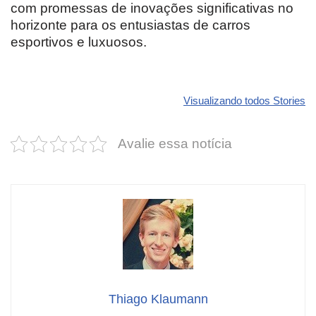
com promessas de inovações significativas no
horizonte para os entusiastas de carros
esportivos e luxuosos.
Revolucione
O futuro da
Carros de l
seu carro com
Dodge pode ter
que
Visualizando todos Stories
estas cores
um esportivo
desvaloriz
incríveis para
barato e cheio
mais do qu
Avalie essa notícia
2025!
de emoção
você imagi
Thiago Klaumann