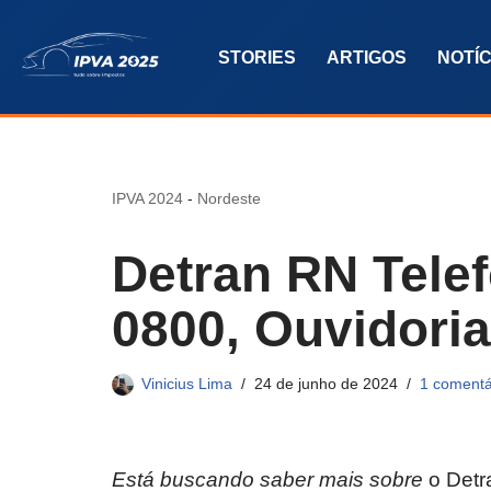
STORIES
ARTIGOS
NOTÍC
Pular
para
o
conteúdo
IPVA 2024
-
Nordeste
Detran RN Tele
0800, Ouvidoria
Vinicius Lima
24 de junho de 2024
1 comentá
Está buscando saber mais sobre
o Detr