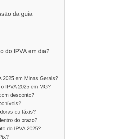
ssão da guia
to do IPVA em dia?
VA 2025 em Minas Gerais?
a o IPVA 2025 em MG?
 com desconto?
poníveis?
doras ou táxis?
dentro do prazo?
nto do IPVA 2025?
Pix?