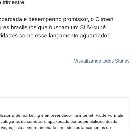
trimestre.
mbarcada e desempenho promissor, o Citroën
ores brasileiros que buscam um SUV-cupê
ovidades sobre esse lançamento aguardado!
Carros de luxo
SUVs mais
Motos de
que
roubados que
marcas
Visualizando todos Stories
desvalorizam
preocupam
indianas e
mais do que
motoristas no
chinesas
você imagina
Brasil
podem ren
o mercado
fissional de marketing e empreendedor na internet. Fã de Fórmula
 categorias de corridas, é apaixonado por automobilismo desde
ras vagas, está sempre antenado em todos os lançamentos do