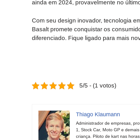
ainda em 2024, provavelmente no último 
Com seu design inovador, tecnologia e
Basalt promete conquistar os consumid
diferenciado. Fique ligado para mais n
Revolucione
O futuro da
seu carro com
Dodge pode ter
estas cores
um esportivo
incríveis para
barato e cheio
5/5 - (1 votos)
2025!
de emoção
Thiago Klaumann
Administrador de empresas, pro
1, Stock Car, Moto GP e demais
criança. Piloto de kart nas ho