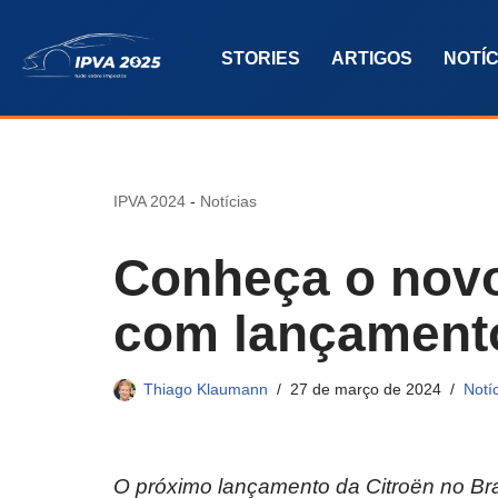
STORIES
ARTIGOS
NOTÍC
Pular
para
o
conteúdo
IPVA 2024
-
Notícias
Conheça o novo
com lançamento
Thiago Klaumann
27 de março de 2024
Notí
O próximo lançamento da Citroën no Bra