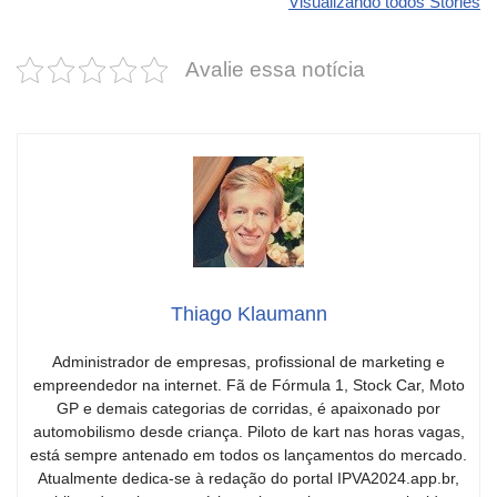
Visualizando todos Stories
estas cores
um esportivo
desvaloriz
incríveis para
barato e cheio
mais do qu
Avalie essa notícia
2025!
de emoção
você imagi
Thiago Klaumann
Administrador de empresas, profissional de marketing e
empreendedor na internet. Fã de Fórmula 1, Stock Car, Moto
GP e demais categorias de corridas, é apaixonado por
automobilismo desde criança. Piloto de kart nas horas vagas,
está sempre antenado em todos os lançamentos do mercado.
Atualmente dedica-se à redação do portal IPVA2024.app.br,