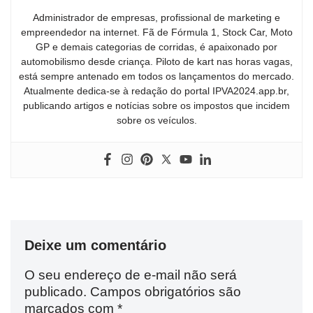
Administrador de empresas, profissional de marketing e
empreendedor na internet. Fã de Fórmula 1, Stock Car, Moto
GP e demais categorias de corridas, é apaixonado por
automobilismo desde criança. Piloto de kart nas horas vagas,
está sempre antenado em todos os lançamentos do mercado.
Atualmente dedica-se à redação do portal IPVA2024.app.br,
publicando artigos e notícias sobre os impostos que incidem
sobre os veículos.
Deixe um comentário
O seu endereço de e-mail não será
publicado.
Campos obrigatórios são
marcados com
*