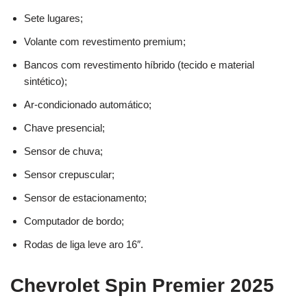
Sete lugares;
Volante com revestimento premium;
Bancos com revestimento híbrido (tecido e material
sintético);
Ar-condicionado automático;
Chave presencial;
Sensor de chuva;
Sensor crepuscular;
Sensor de estacionamento;
Computador de bordo;
Rodas de liga leve aro 16″.
Chevrolet Spin Premier 2025