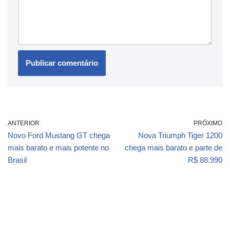
ANTERIOR
PRÓXIMO
Novo Ford Mustang GT chega
Nova Triumph Tiger 1200
mais barato e mais potente no
chega mais barato e parte de
Brasil
R$ 88.990