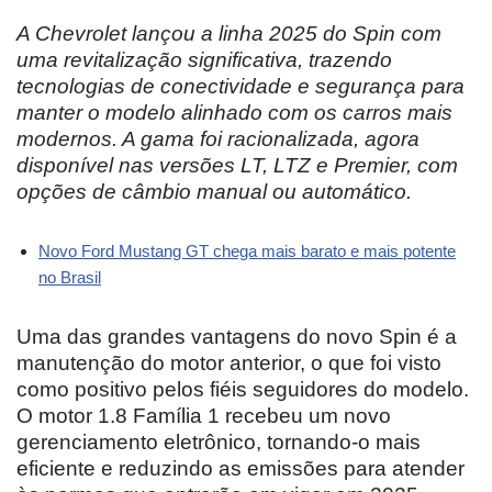
A Chevrolet lançou a linha 2025 do Spin com
uma revitalização significativa, trazendo
tecnologias de conectividade e segurança para
manter o modelo alinhado com os carros mais
modernos. A gama foi racionalizada, agora
disponível nas versões LT, LTZ e Premier, com
opções de câmbio manual ou automático.
Novo Ford Mustang GT chega mais barato e mais potente
no Brasil
Uma das grandes vantagens do novo Spin é a
manutenção do motor anterior, o que foi visto
como positivo pelos fiéis seguidores do modelo.
O motor 1.8 Família 1 recebeu um novo
gerenciamento eletrônico, tornando-o mais
eficiente e reduzindo as emissões para atender