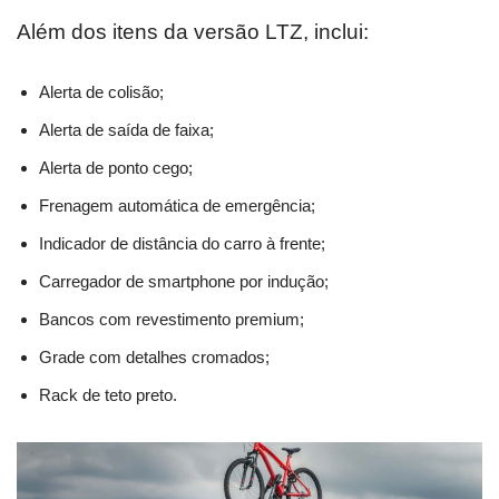
Além dos itens da versão LTZ, inclui:
Alerta de colisão;
Alerta de saída de faixa;
Alerta de ponto cego;
Frenagem automática de emergência;
Indicador de distância do carro à frente;
Carregador de smartphone por indução;
Bancos com revestimento premium;
Grade com detalhes cromados;
Rack de teto preto.