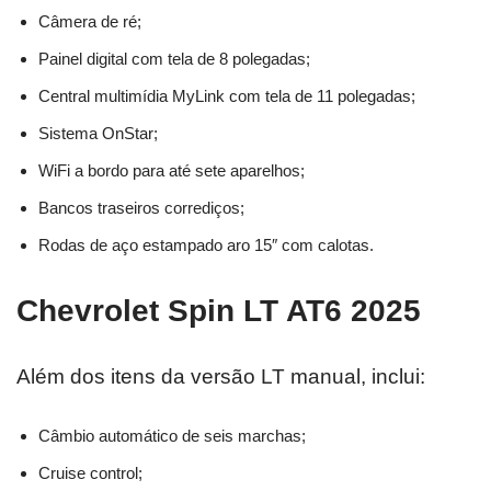
Câmera de ré;
Painel digital com tela de 8 polegadas;
Central multimídia MyLink com tela de 11 polegadas;
Sistema OnStar;
WiFi a bordo para até sete aparelhos;
Bancos traseiros corrediços;
Rodas de aço estampado aro 15″ com calotas.
Chevrolet Spin LT AT6 2025
Além dos itens da versão LT manual, inclui:
Câmbio automático de seis marchas;
Cruise control;