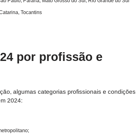
São Paulo, Paraná, Mato Grosso do Sul, Rio Grande do Sul
Catarina, Tocantins
24 por profissão e
ção, algumas categorias profissionais e condições
em 2024:
etropolitano;