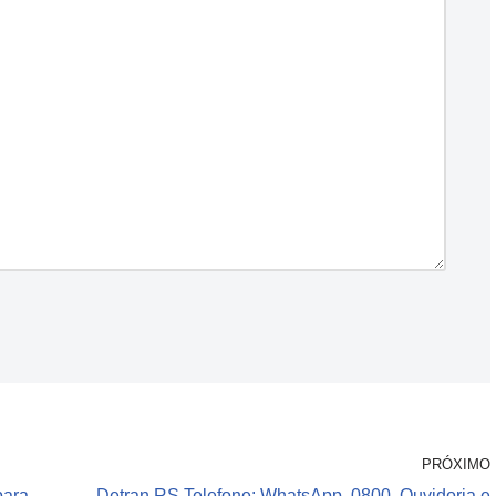
PRÓXIMO
para
Detran RS Telefone: WhatsApp, 0800, Ouvidoria e