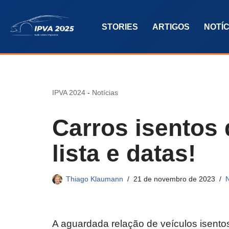
STORIES
ARTIGOS
NOTÍC
Pular
para
o
conteúdo
IPVA 2024
-
Notícias
Carros isentos 
lista e datas!
Thiago Klaumann
21 de novembro de 2023
N
A aguardada relação de veículos isentos