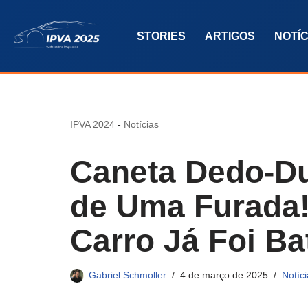
STORIES
ARTIGOS
NOTÍC
Pular
para
o
conteúdo
IPVA 2024
-
Notícias
Caneta Dedo-Du
de Uma Furada!
Carro Já Foi Ba
Gabriel Schmoller
4 de março de 2025
Notíc