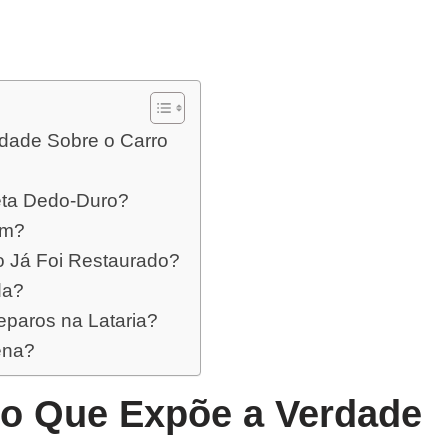
dade Sobre o Carro
eta Dedo-Duro?
am?
o Já Foi Restaurado?
da?
paros na Lataria?
ena?
o Que Expõe a Verdade