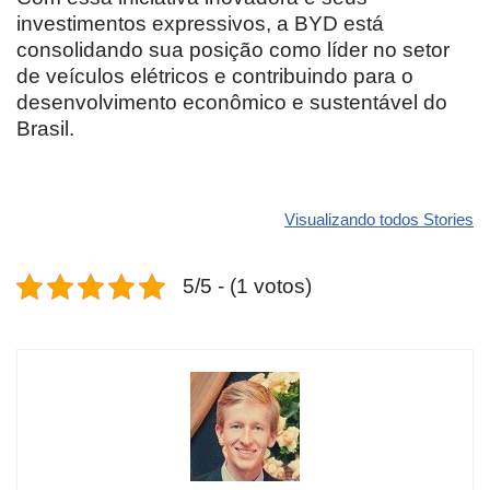
investimentos expressivos, a BYD está
consolidando sua posição como líder no setor
de veículos elétricos e contribuindo para o
desenvolvimento econômico e sustentável do
Brasil.
Revolucione
O futuro da
Carros de l
seu carro com
Dodge pode ter
que
Visualizando todos Stories
estas cores
um esportivo
desvaloriz
incríveis para
barato e cheio
mais do qu
5/5 - (1 votos)
2025!
de emoção
você imagi