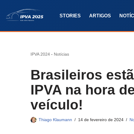
STORIES
ARTIGOS
NOTÍC
Pular
para
o
conteúdo
IPVA 2024
-
Notícias
Brasileiros est
IPVA na hora d
veículo!
Thiago Klaumann
14 de fevereiro de 2024
No