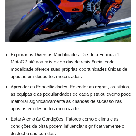
Explorar as Diversas Modalidades: Desde a Fórmula 1,
MotoGP até aos ralis e corridas de resistência, cada
modalidade oferece suas próprias oportunidades únicas de
apostas em desportos motorizados.
Aprender as Especificidades: Entender as regras, os pilotos,
as equipas e as peculiaridades de cada pista ou evento pode
melhorar significativamente as chances de sucesso nas
apostas em desportos motorizados.
Estar Atento às Condições: Fatores como o clima e as
condições da pista podem influenciar significativamente o
desfecho das corridas.