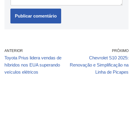
ANTERIOR
PRÓXIMO
Toyota Prius lidera vendas de
Chevrolet S10 2025:
híbridos nos EUA superando
Renovação e Simplificação na
veículos elétricos
Linha de Picapes