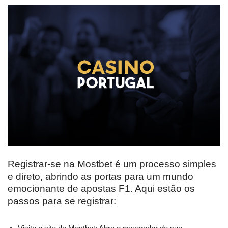
Registrar-se na Mostbet é um processo simples
e direto, abrindo as portas para um mundo
emocionante de apostas F1. Aqui estão os
passos para se registrar: