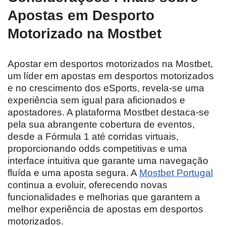
Apostas em Desporto
Motorizado na Mostbet
Apostar em desportos motorizados na Mostbet,
um líder em apostas em desportos motorizados
e no crescimento dos eSports, revela-se uma
experiência sem igual para aficionados e
apostadores. A plataforma Mostbet destaca-se
pela sua abrangente cobertura de eventos,
desde a Fórmula 1 até corridas virtuais,
proporcionando odds competitivas e uma
interface intuitiva que garante uma navegação
fluída e uma aposta segura. A
Mostbet Portugal
continua a evoluir, oferecendo novas
funcionalidades e melhorias que garantem a
melhor experiência de apostas em desportos
motorizados.