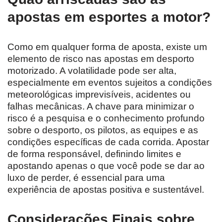
apostas em esportes a motor?
Como em qualquer forma de aposta, existe um
elemento de risco nas apostas em desporto
motorizado. A volatilidade pode ser alta,
especialmente em eventos sujeitos a condições
meteorológicas imprevisíveis, acidentes ou
falhas mecânicas. A chave para minimizar o
risco é a pesquisa e o conhecimento profundo
sobre o desporto, os pilotos, as equipes e as
condições específicas de cada corrida. Apostar
de forma responsável, definindo limites e
apostando apenas o que você pode se dar ao
luxo de perder, é essencial para uma
experiência de apostas positiva e sustentável.
Considerações Finais sobre