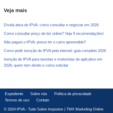
Veja mais
Dívida ativa de IPVA: como consultar e negociar em 2026
Como consultar preço de biz online? Veja 9 recomendações!
Não paguei o IPVA: posso ter o carro apreendido?
Como pedir isenção do IPVA pela internet: guia completo 2026
Isenção de IPVA para taxistas e motoristas de aplicativo em
2026: quem tem direito e como solicitar
Expediente
Sobre nós
Política de privacidade
Termos de uso
Contato
© 2024 IPVA - Tudo Sobre Impostos | TMX Marketing Online