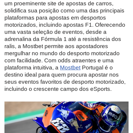
um proeminente site de apostas de carros,
solidifica sua posição como uma das principais
plataformas para apostas em desportos
motorizados, incluindo apostas F1. Oferecendo
uma vasta seleção de eventos, desde a
adrenalina da Fórmula 1 até a resistência dos
ralis, a Mostbet permite aos apostadores
mergulhar no mundo do desporto motorizado
com facilidade. Com odds atraentes e uma
plataforma intuitiva, a
Mostbet
Portugal é o
destino ideal para quem procura apostar nos
seus eventos favoritos de desporto motorizado,
incluindo o crescente campo dos eSports.