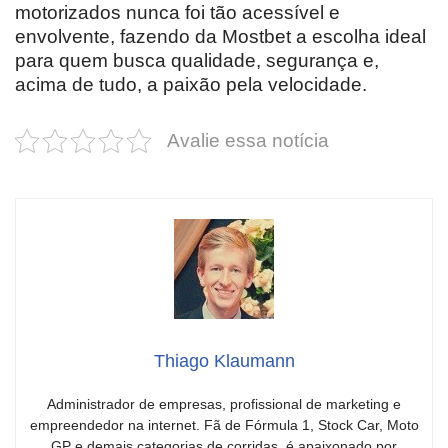
motorizados nunca foi tão acessível e
envolvente, fazendo da Mostbet a escolha ideal
para quem busca qualidade, segurança e,
acima de tudo, a paixão pela velocidade.
Avalie essa notícia
Thiago Klaumann
Administrador de empresas, profissional de marketing e
empreendedor na internet. Fã de Fórmula 1, Stock Car, Moto
GP e demais categorias de corridas, é apaixonado por