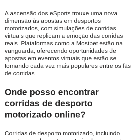
A ascensão dos eSports trouxe uma nova
dimensão às apostas em desportos
motorizados, com simulações de corridas
virtuais que replicam a emoção das corridas
reais. Plataformas como a Mostbet estão na
vanguarda, oferecendo oportunidades de
apostas em eventos virtuais que estão se
tornando cada vez mais populares entre os fãs
de corridas.
Onde posso encontrar
corridas de desporto
motorizado online?
Corridas de desporto motorizado, incluindo