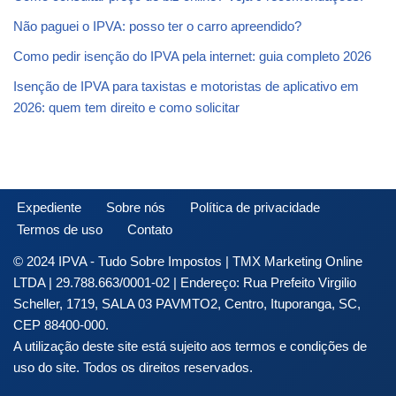
Não paguei o IPVA: posso ter o carro apreendido?
Como pedir isenção do IPVA pela internet: guia completo 2026
Isenção de IPVA para taxistas e motoristas de aplicativo em
2026: quem tem direito e como solicitar
Expediente
Sobre nós
Política de privacidade
Termos de uso
Contato
© 2024 IPVA - Tudo Sobre Impostos | TMX Marketing Online
LTDA | 29.788.663/0001-02 | Endereço: Rua Prefeito Virgilio
Scheller, 1719, SALA 03 PAVMTO2, Centro, Ituporanga, SC,
CEP 88400-000.
A utilização deste site está sujeito aos termos e condições de
uso do site. Todos os direitos reservados.