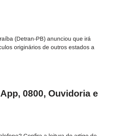
aíba (Detran-PB) anunciou que irá
ulos originários de outros estados a
App, 0800, Ouvidoria e
fone? Confira a leitura do artigo de