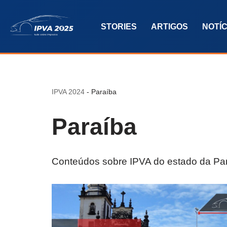
STORIES
ARTIGOS
NOTÍC
Pular
para
o
conteúdo
IPVA 2024
-
Paraíba
Paraíba
Conteúdos sobre IPVA do estado da Par