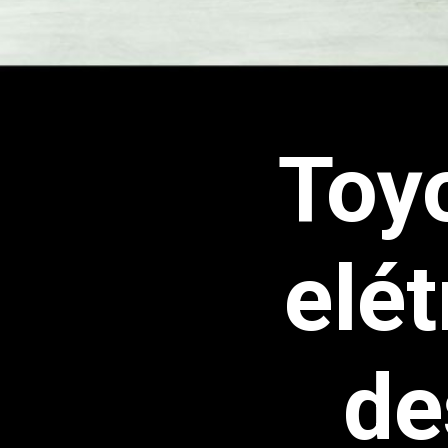
Toy
elé
de