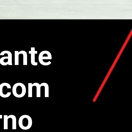
rante
 com
rno