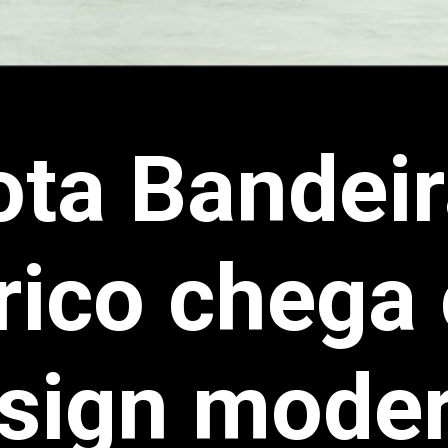
ota Bandei
trico chega
sign mode