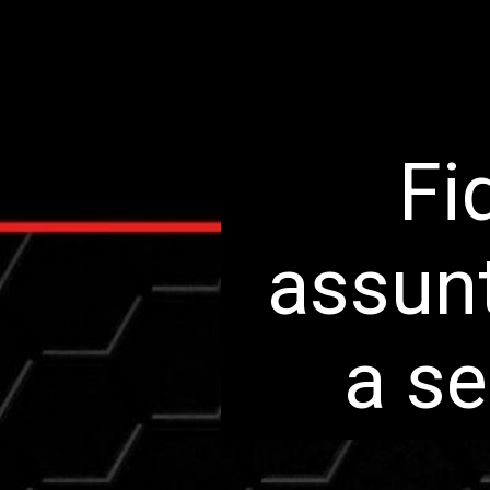
Fi
assunt
a se