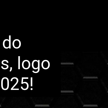
 do
s, logo
2025!